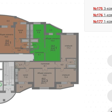
№175
3-ко
№176
1-ко
№177
1-ко