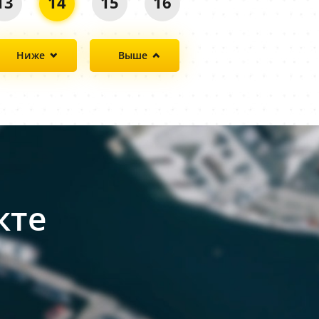
13
14
15
16
Ниже
Выше
кте