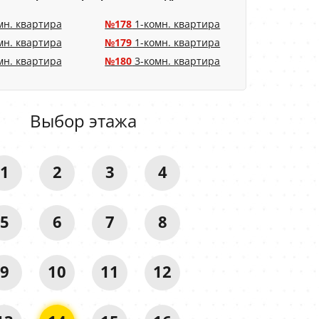
мн. квартира
№178
1-комн. квартира
мн. квартира
№179
1-комн. квартира
мн. квартира
№180
3-комн. квартира
Выбор этажа
1
2
3
4
5
6
7
8
9
10
11
12