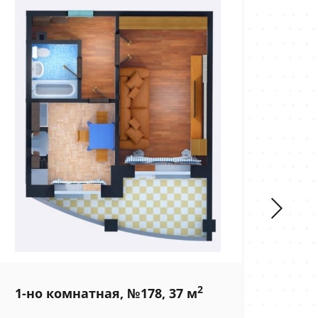
2
1-но комнатная, №178, 37 м
1-н