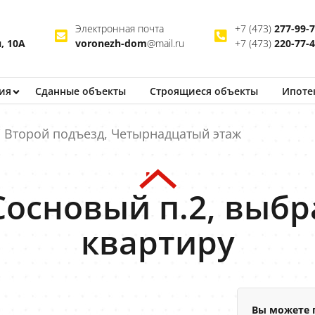
Электронная почта
+7 (473)
277-99-
, 10А
voronezh-dom
@mail.ru
+7 (473)
220-77-
ия
Сданные объекты
Строящиеся
объекты
Ипоте
Второй подъезд, Четырнадцатый этаж
Сосновый п.2, выбр
квартиру
Вы можете 