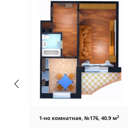
2
м
2
1-но комнатная, №176, 40.9 м