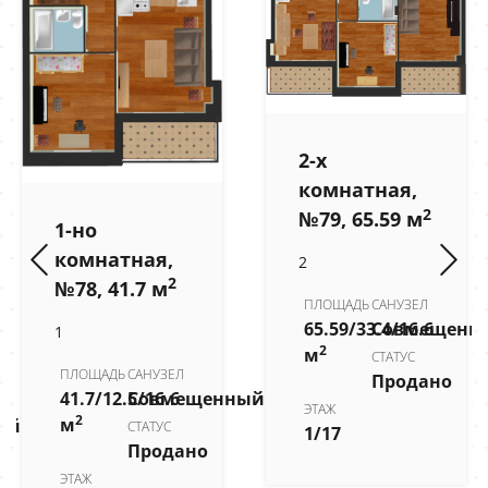
2-х
комнатная,
2
№79, 65.59 м
1-но
комнатная,
2
2
№78, 41.7 м
ПЛОЩАДЬ
САНУЗЕЛ
65.59/33.4/16.6
Совмещенн
1
2
м
СТАТУС
ПЛОЩАДЬ
САНУЗЕЛ
Продано
41.7/12.5/16.6
Совмещенный
ЭТАЖ
2
м
ый
СТАТУС
1/17
Продано
ЭТАЖ