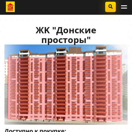
ЖK "Донские
просторы"
Доступно
к покупке: