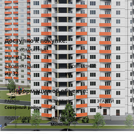
Доступно
к покупке:
1-КОМНАТНЫЕ
из
32
этаж
2-КОМНАТНЫЕ
3-КОМНАТНЫЕ
из
32
из
Информация об объекте:
РАЙОН
КВАРТИР
ЭТАЖЕЙ
Северный район
64
16
ПОДЪЕЗДОВ
МАТЕРИАЛ
6
Монолит