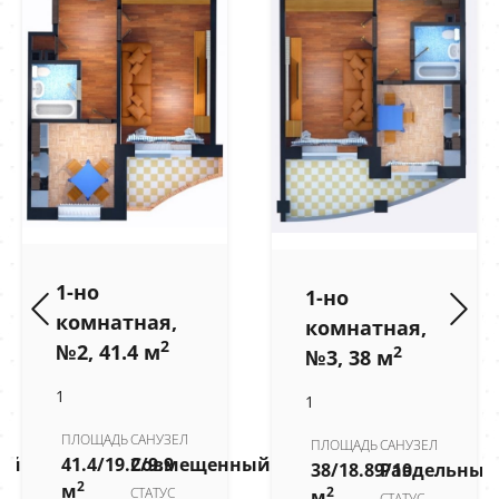
1-но
1-но
комнатная,
комнатная,
2
№2, 41.4 м
2
№3, 38 м
1
1
ПЛОЩАДЬ
САНУЗЕЛ
ПЛОЩАДЬ
САНУЗЕЛ
ый
41.4/19.2/9.9
Совмещенный
38/18.89/10
Раздельный
2
м
2
СТАТУС
м
СТАТУС