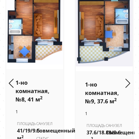
1-но
1-но
комнатная,
комнатная,
2
№8, 41 м
2
№9, 37.6 м
1
1
ПЛОЩАДЬ
САНУЗЕЛ
ПЛОЩАДЬ
САНУЗЕЛ
41/19/9.5
Совмещенный
37.6/18.89/9.6
Совмещенн
2
м
2
СТАТУС