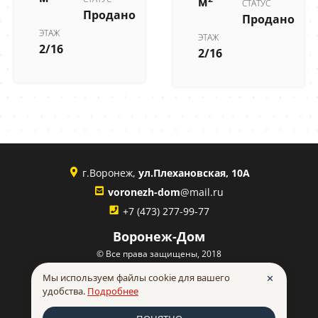
м
СТАТУС
Продано
Продано
ЭТАЖ
ЭТАЖ
2/16
2/16
г.Воронеж,
ул.Плехановская, 10А
voronezh-dom
@mail.ru
+7 (473) 277-99-77
Воронеж-Дом
© Все права защищены, 2018
Политика конфиденциальности
Мы используем файлы cookie для вашего
✕
удобства.
Подробнее
made in
INTRID