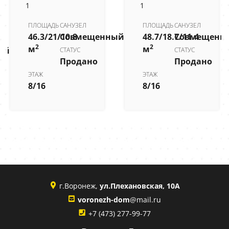
1
1
ПЛОЩАДЬ
САНУЗЕЛ
ПЛОЩАДЬ
САНУЗЕЛ
46.3/21/10.8
Совмещенный
48.7/18.7/11.4
Совмещенн
2
2
м
м
ый
СТАТУС
СТАТУС
Продано
Продано
ЭТАЖ
ЭТАЖ
8/16
8/16
г.Воронеж,
ул.Плехановская, 10А
voronezh-dom
@mail.ru
+7 (473) 277-99-77