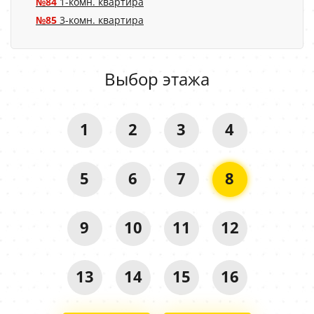
№84
1-комн. квартира
№85
3-комн. квартира
Выбор этажа
1
2
3
4
5
6
7
8
9
10
11
12
13
14
15
16