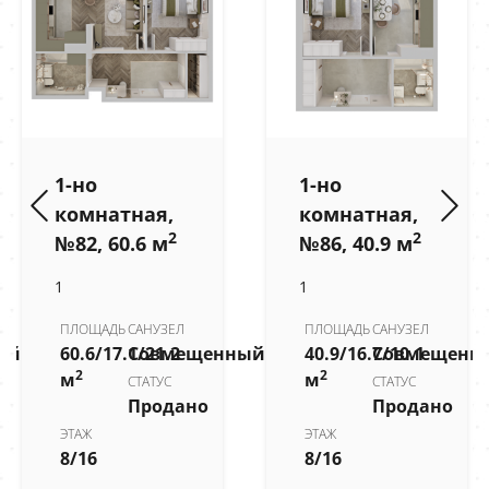
1-но
1-но
комнатная,
комнатная,
2
2
№82, 60.6 м
№86, 40.9 м
1
1
ПЛОЩАДЬ
САНУЗЕЛ
ПЛОЩАДЬ
САНУЗЕЛ
ый
60.6/17.1/21.2
Совмещенный
40.9/16.7/10.1
Совмещенн
2
2
м
м
СТАТУС
СТАТУС
Продано
Продано
ЭТАЖ
ЭТАЖ
8/16
8/16