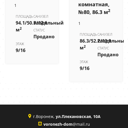
комнатная,
1
2
№80, 86.3 м
ПЛОЩАДЬ
САНУЗЕЛ
94.1/50.5/17.6
Раздельный
1
2
м
СТАТУС
ПЛОЩАДЬ
САНУЗЕЛ
Продано
86.3/52.2/13.9
Раздельный
ЭТАЖ
2
м
СТАТУС
9/16
Продано
ЭТАЖ
9/16
г.Воронеж,
ул.Плехановская, 10А
voronezh-dom
@mail.ru