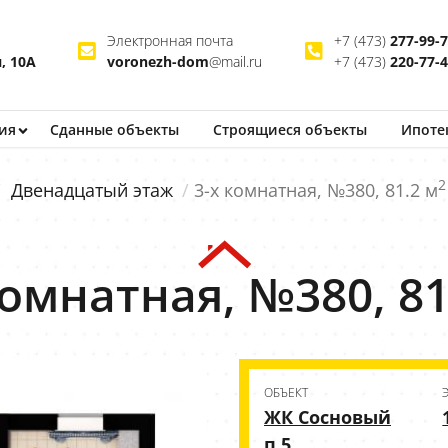
Электронная почта
+7 (473)
277-99-
, 10А
voronezh-dom
@mail.ru
+7 (473)
220-77-
ия
Сданные объекты
Строящиеся
объекты
Ипоте
2
Двенадцатый этаж
3-х комнатная, №380, 81.2 м
комнатная, №380, 81
ОБЪЕКТ
ЖК Сосновый
п.5