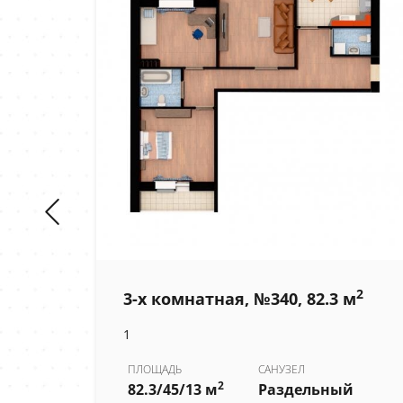
2
2
м
3-х комнатная, №340, 82.3 м
1
ПЛОЩАДЬ
САНУЗЕЛ
2
й
82.3/45/13 м
Раздельный