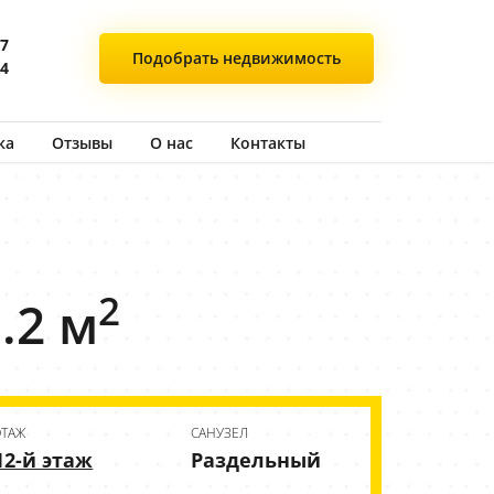
77
Подобрать
недвижимость
44
ка
Отзывы
О нас
Контакты
2
.2 м
ЭТАЖ
CАНУЗЕЛ
12-й этаж
Раздельный