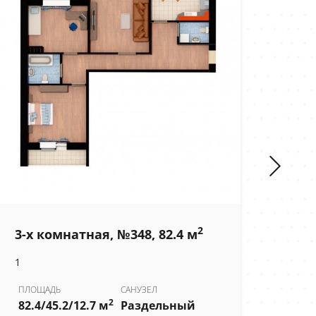
2
3-х комнатная, №348, 82.4 м
3-х
1
1
ПЛОЩАДЬ
САНУЗЕЛ
ПЛО
2
82.4/45.2/12.7 м
Раздельный
82.3