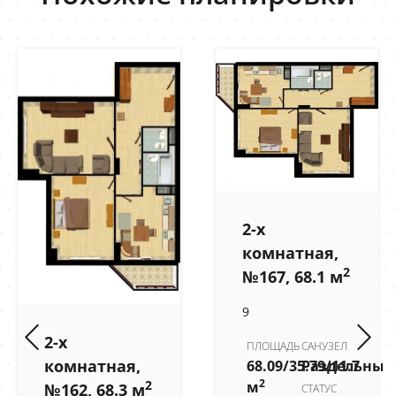
2-х
комнатная,
2
№167, 68.1 м
9
2-х
ПЛОЩАДЬ
САНУЗЕЛ
комнатная,
68.09/35.79/11.7
Раздельный
2
м
2
№162, 68.3 м
СТАТУС