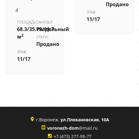
Продано
4
ЭТАЖ
11/17
ПЛОЩАДЬ
САНУЗЕЛ
68.3/35.79/11.7
Раздельный
2
м
СТАТУС
Продано
ЭТАЖ
11/17
г.Воронеж,
ул.Плехановская, 10А
voronezh-dom
@mail.ru
+7 (473) 277-99-77