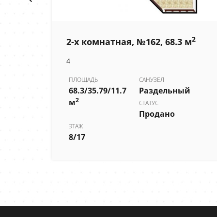
й
2
2-х комнатная, №162, 68.3 м
4
ПЛОЩАДЬ
САНУЗЕЛ
68.3/35.79/11.7
Раздельный
2
м
СТАТУС
Продано
ЭТАЖ
8/17