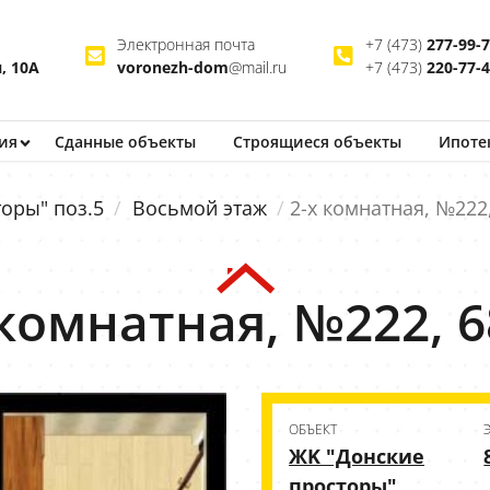
Электронная почта
+7 (473)
277-99-
, 10А
voronezh-dom
@mail.ru
+7 (473)
220-77-
ия
Сданные объекты
Строящиеся
объекты
Ипоте
оры" поз.5
Восьмой этаж
2-х комнатная, №222
 комнатная, №222, 6
ОБЪЕКТ
ЖK "Донские
просторы"