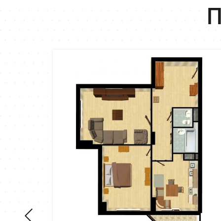
П
2
м