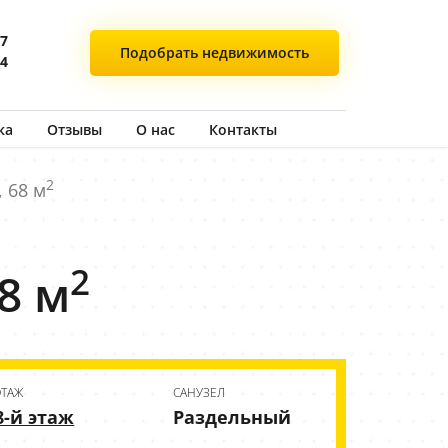
77
Подобрать
недвижимость
44
ка
Отзывы
О нас
Контакты
2
, 68 м
2
8 м
ЭТАЖ
CАНУЗЕЛ
8-й этаж
Раздельный