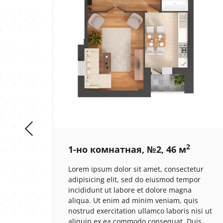
2
1-но комнатная, №2, 46 м
Lorem ipsum dolor sit amet, consectetur
adipisicing elit, sed do eiusmod tempor
incididunt ut labore et dolore magna
aliqua. Ut enim ad minim veniam, quis
nostrud exercitation ullamco laboris nisi ut
ный
aliquip ex ea commodo consequat. Duis