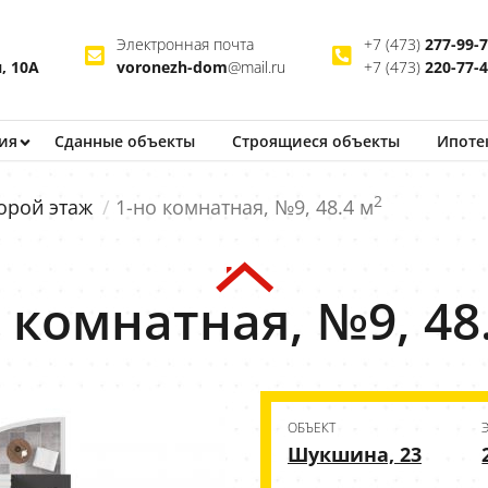
Электронная почта
+7 (473)
277-99-
, 10А
voronezh-dom
@mail.ru
+7 (473)
220-77-
ия
Сданные объекты
Строящиеся
объекты
Ипоте
2
орой этаж
1-но комнатная, №9, 48.4 м
 комнатная, №9, 48
ОБЪЕКТ
Шукшина, 23