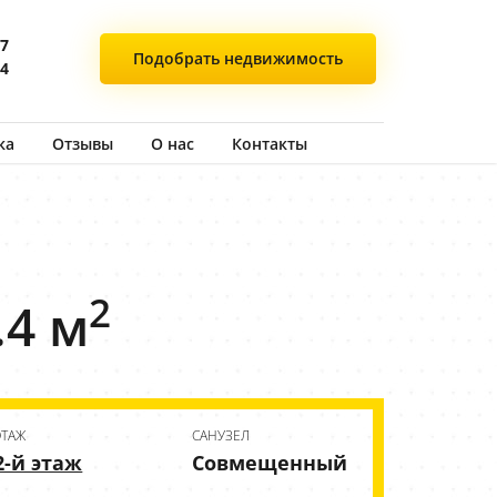
77
Подобрать
недвижимость
44
ка
Отзывы
О нас
Контакты
2
.4 м
ЭТАЖ
CАНУЗЕЛ
2-й этаж
Совмещенный