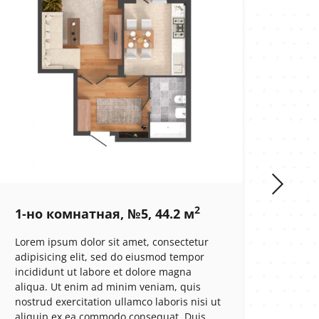
2
1-но комнатная, №5, 44.2 м
1-н
Lorem ipsum dolor sit amet, consectetur
Lorem
adipisicing elit, sed do eiusmod tempor
adipi
incididunt ut labore et dolore magna
incid
aliqua. Ut enim ad minim veniam, quis
aliqu
nostrud exercitation ullamco laboris nisi ut
nostr
aliquip ex ea commodo consequat. Duis
aliqu