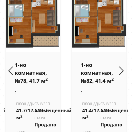
1-но
1-но
комнатная,
комнатная,
2
2
№78, 41.7 м
№82, 41.4 м
1
1
ПЛОЩАДЬ
САНУЗЕЛ
ПЛОЩАДЬ
САНУЗЕЛ
ый
41.7/12.5/16.6
Совмещенный
41.4/12.5/16.5
Совмещенн
2
2
м
м
СТАТУС
СТАТУС
Продано
Продано