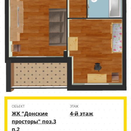
ОБЪЕКТ
ЭТАЖ
ЖK "Донские
4-й этаж
просторы" поз.3
п.2