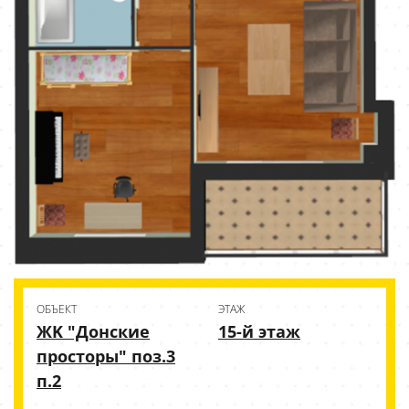
ОБЪЕКТ
ЭТАЖ
ЖK "Донские
15-й этаж
просторы" поз.3
п.2