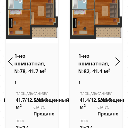
1-но
1-но
комнатная,
комнатная,
2
2
№78, 41.7 м
№82, 41.4 м
1
1
ПЛОЩАДЬ
САНУЗЕЛ
ПЛОЩАДЬ
САНУЗЕЛ
ый
41.7/12.5/16.6
Совмещенный
41.4/12.5/16.5
Совмещенн
2
2
м
м
СТАТУС
СТАТУС
Продано
Продано
ЭТАЖ
ЭТАЖ
15/17
15/17