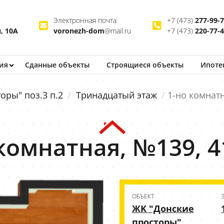
Электронная почта
+7 (473)
277-99-
, 10А
voronezh-dom
@mail.ru
+7 (473)
220-77-
ия
Сданные объекты
Строящиеся
объекты
Ипоте
оры" поз.3 п.2
Тринадцатый этаж
1-но комнатн
комнатная, №139, 4
ОБЪЕКТ
ЖK "Донские
просторы"