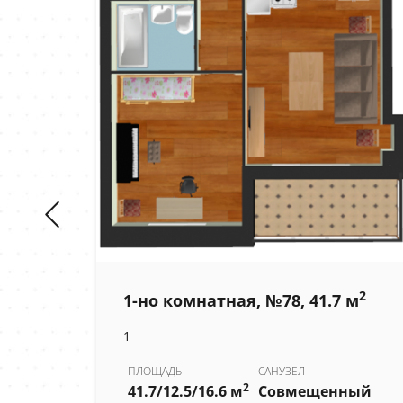
2
2
 м
1-но комнатная, №78, 41.7 м
1
ПЛОЩАДЬ
САНУЗЕЛ
2
ный
41.7/12.5/16.6 м
Совмещенный