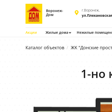
г.Воронеж,
Воронеж-
Дом
ул.Плехановская
Акции
Жилые дома
Нежилые помещен
Каталог объектов
ЖK "Донские прост
1-но 