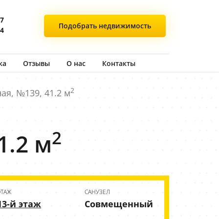
77
Подобрать
недвижимость
44
ка
Отзывы
О нас
Контакты
2
ая, №139, 41.2 м
2
1.2 м
ЭТАЖ
CАНУЗЕЛ
13-й этаж
Совмещенный