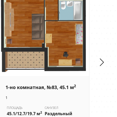
2
1-но комнатная, №83, 45.1 м
1-н
1
1
ПЛОЩАДЬ
САНУЗЕЛ
ПЛО
2
45.1/12.7/19.7 м
Раздельный
41.4