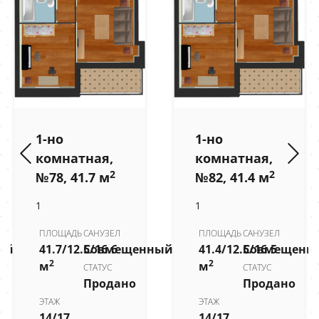
1-но
1-но
комнатная,
комнатная,
2
2
№78, 41.7 м
№82, 41.4 м
1
1
ПЛОЩАДЬ
САНУЗЕЛ
ПЛОЩАДЬ
САНУЗЕЛ
ый
41.7/12.5/16.6
Совмещенный
41.4/12.5/16.5
Совмещенн
2
2
м
м
СТАТУС
СТАТУС
Продано
Продано
ЭТАЖ
ЭТАЖ
14/17
14/17