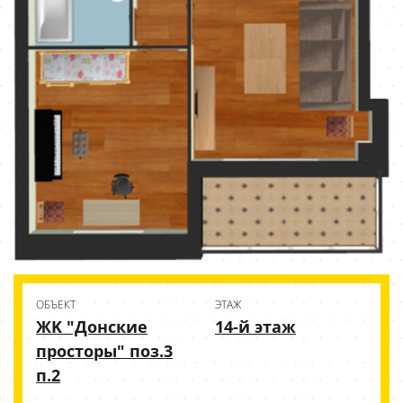
ОБЪЕКТ
ЭТАЖ
ЖK "Донские
14-й этаж
просторы" поз.3
п.2