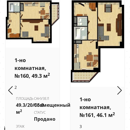
1-но
комнатная,
2
№160, 49.3 м
2
1-но
ПЛОЩАДЬ
САНУЗЕЛ
49.3/20/15.8
Совмещенный
комнатная,
2
м
СТАТУС
2
№161, 46.1 м
Продано
3
ЭТАЖ
ый