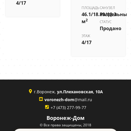
4/17
ПЛОЩАДЬ
САНУЗЕЛ
46.1/18.89/12.3
Раздельный
2
м
СТАТУС
Продано
ЭТАЖ
4/17
г.Воронеж,
ул.Плехановская, 10А
voronezh-dom
@mail.ru
+7 (473) 277-99-77
Воронеж-Дом
© Все права защищены, 2018