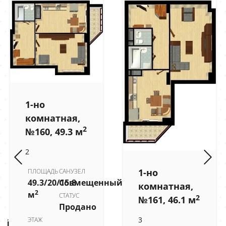
1-но
комнатная,
2
№160, 49.3 м
2
1-но
ПЛОЩАДЬ
САНУЗЕЛ
49.3/20/15.8
Совмещенный
комнатная,
2
м
СТАТУС
2
№161, 46.1 м
Продано
3
ЭТАЖ
ый