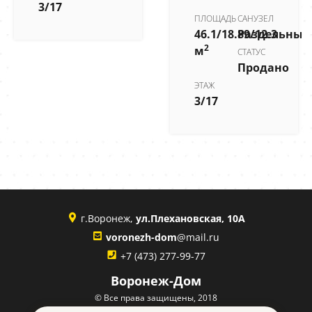
3/17
ПЛОЩАДЬ
САНУЗЕЛ
46.1/18.89/12.3
Раздельный
2
м
СТАТУС
Продано
ЭТАЖ
3/17
г.Воронеж,
ул.Плехановская, 10А
voronezh-dom
@mail.ru
+7 (473) 277-99-77
Воронеж-Дом
© Все права защищены, 2018