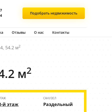
77
Подобрать
недвижимость
44
ка
Отзывы
О нас
Контакты
2
4, 54.2 м
2
4.2 м
ЭТАЖ
CАНУЗЕЛ
8-й этаж
Раздельный