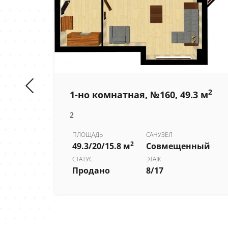
2
1-но комнатная, №160, 49.3 м
2
2
 м
ПЛОЩАДЬ
САНУЗЕЛ
2
49.3/20/15.8 м
Совмещенный
СТАТУС
ЭТАЖ
Продано
8/17
ный