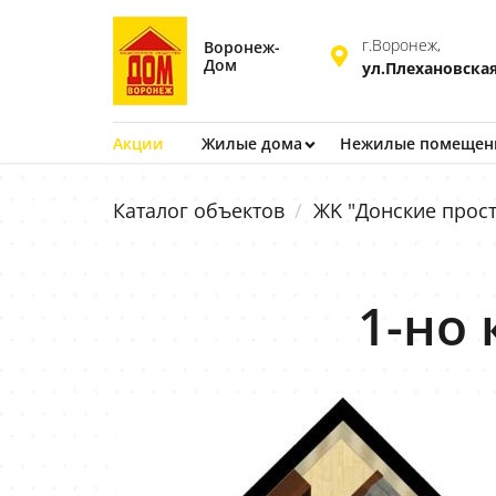
г.Воронеж,
Воронеж-
Дом
ул.Плехановская
Акции
Жилые дома
Нежилые помещен
Каталог объектов
ЖK "Донские прост
1-но 