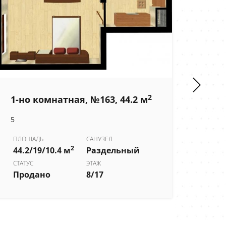
2
1-но комнатная, №163, 44.2 м
1-н
5
6
ПЛОЩАДЬ
САНУЗЕЛ
2
44.2/19/10.4 м
Раздельный
ПЛО
54.2
СТАТУС
ЭТАЖ
Продано
8/17
СТОИ
5 55