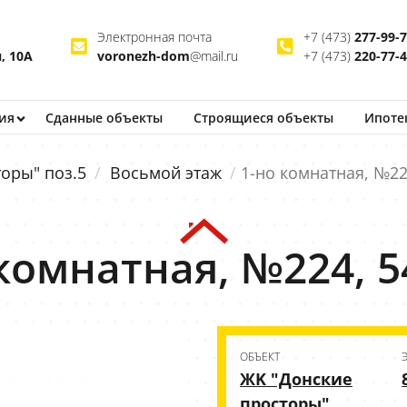
Электронная почта
+7 (473)
277-99-
, 10А
voronezh-dom
@mail.ru
+7 (473)
220-77-
ия
Сданные объекты
Строящиеся
объекты
Ипоте
оры" поз.5
Восьмой этаж
1-но комнатная, №22
комнатная, №224, 5
ОБЪЕКТ
ЖK "Донские
просторы"