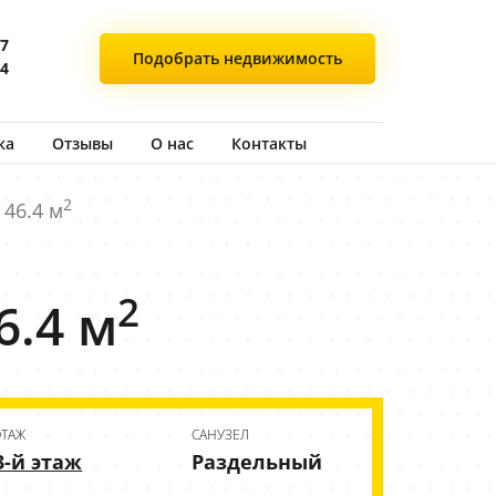
77
Подобрать
недвижимость
44
ка
Отзывы
О нас
Контакты
2
 46.4 м
2
6.4 м
ЭТАЖ
CАНУЗЕЛ
3-й этаж
Раздельный