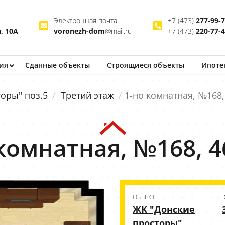
Электронная почта
+7 (473)
277-99-
, 10А
voronezh-dom
@mail.ru
+7 (473)
220-77-
ия
Сданные объекты
Строящиеся
объекты
Ипоте
оры" поз.5
Третий этаж
1-но комнатная, №168,
комнатная, №168, 4
ОБЪЕКТ
ЖK "Донские
просторы"