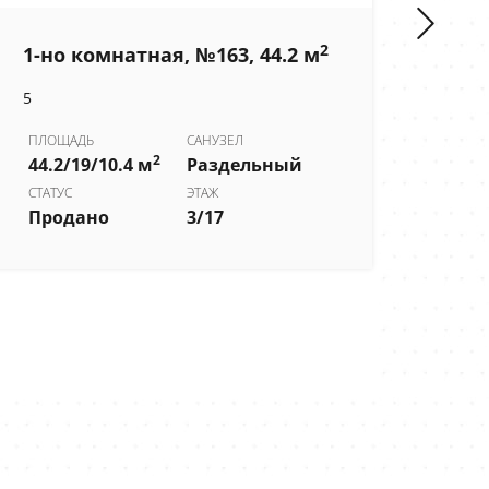
2
1-но комнатная, №163, 44.2 м
1-н
5
6
ПЛОЩАДЬ
САНУЗЕЛ
2
44.2/19/10.4 м
Раздельный
ПЛО
54.2
СТАТУС
ЭТАЖ
Продано
3/17
СТОИ
5 55