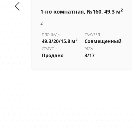
2
1-но комнатная, №160, 49.3 м
2
2
 м
ПЛОЩАДЬ
САНУЗЕЛ
2
49.3/20/15.8 м
Совмещенный
СТАТУС
ЭТАЖ
Продано
3/17
ный