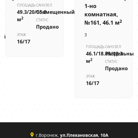
1-но
ПЛОЩАДЬ
САНУЗЕЛ
49.3/20/15.8
Совмещенный
комнатная,
2
м
СТАТУС
2
№161, 46.1 м
Продано
3
ЭТАЖ
ый
16/17
ПЛОЩАДЬ
САНУЗЕЛ
46.1/18.89/12.3
Раздельный
2
м
СТАТУС
Продано
ЭТАЖ
16/17
г.Воронеж,
ул.Плехановская, 10А