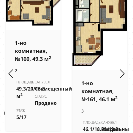
1-но
комнатная,
2
№160, 49.3 м
2
1-но
ПЛОЩАДЬ
САНУЗЕЛ
49.3/20/15.8
Совмещенный
комнатная,
2
м
СТАТУС
2
№161, 46.1 м
Продано
3
ЭТАЖ
ый
5/17
ПЛОЩАДЬ
САНУЗЕЛ
46.1/18.89/12.3
Раздельный