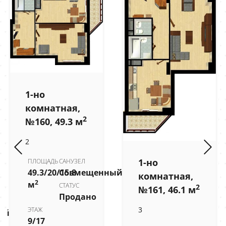
1-но
комнатная,
2
№160, 49.3 м
2
1-но
ПЛОЩАДЬ
САНУЗЕЛ
49.3/20/15.8
Совмещенный
комнатная,
2
м
СТАТУС
2
№161, 46.1 м
Продано
3
ЭТАЖ
ый
9/17