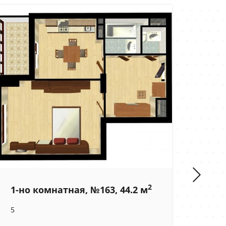
2
1-но комнатная, №163, 44.2 м
1-н
5
6