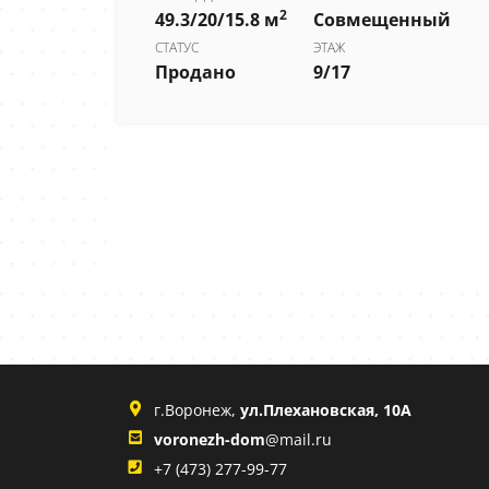
2
49.3/20/15.8 м
Совмещенный
СТАТУС
ЭТАЖ
Продано
9/17
ный
г.Воронеж,
ул.Плехановская, 10А
voronezh-dom
@mail.ru
+7 (473) 277-99-77