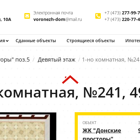
Электронная почта
+7 (473)
277-99-
, 10А
voronezh-dom
@mail.ru
+7 (473)
220-77-
ия
Сданные объекты
Строящиеся
объекты
Ипоте
оры" поз.5
Девятый этаж
1-но комнатная, №241
комнатная, №241, 4
ОБЪЕКТ
ЖK "Донские
просторы"