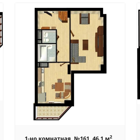
2
1-но комнатная, №161, 46.1 м