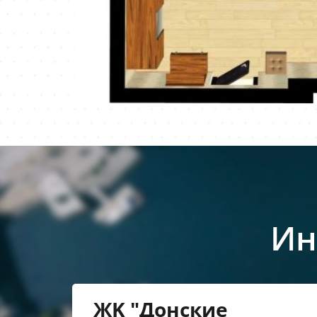
Ин
ЖK "Донские