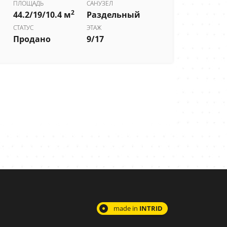
ПЛОЩАДЬ
САНУЗЕЛ
2
44.2/19/10.4 м
Раздельный
ПЛО
54.2
СТАТУС
ЭТАЖ
Продано
9/17
СТОИ
5 55
made in
INTRID