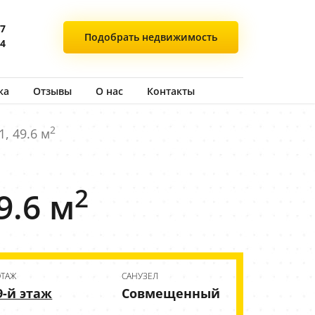
77
Подобрать
недвижимость
44
ка
Отзывы
О нас
Контакты
2
, 49.6 м
2
9.6 м
ЭТАЖ
CАНУЗЕЛ
9-й этаж
Совмещенный