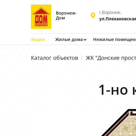
г.Воронеж,
Воронеж-
Дом
ул.Плехановская
Акции
Жилые дома
Нежилые помещен
Каталог объектов
ЖK "Донские прост
1-но 