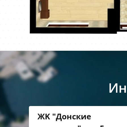
Ин
ЖK "Донские