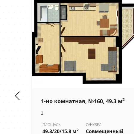
2
1-но комнатная, №160, 49.3 м
2
2
 м
ПЛОЩАДЬ
САНУЗЕЛ
2
49.3/20/15.8 м
Совмещенный