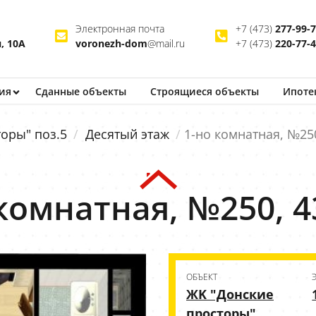
Электронная почта
+7 (473)
277-99-
, 10А
voronezh-dom
@mail.ru
+7 (473)
220-77-
ия
Сданные объекты
Строящиеся
объекты
Ипоте
оры" поз.5
Десятый этаж
1-но комнатная, №250
комнатная, №250, 4
ОБЪЕКТ
ЖK "Донские
просторы"