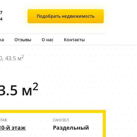
77
Подобрать
недвижимость
44
ка
Отзывы
О нас
Контакты
2
, 43.5 м
2
3.5 м
ЭТАЖ
CАНУЗЕЛ
10-й этаж
Раздельный