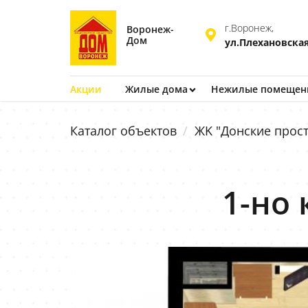
г.Воронеж,
Воронеж-
Дом
ул.Плехановская
Акции
Жилые дома
Нежилые помещен
Каталог объектов
ЖK "Донские прост
1-но 