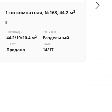
2
1-но комнатная, №163, 44.2 м
1-н
5
6
ПЛОЩАДЬ
САНУЗЕЛ
2
44.2/19/10.4 м
Раздельный
ПЛО
54.2
СТАТУС
ЭТАЖ
Продано
14/17
СТОИ
5 55