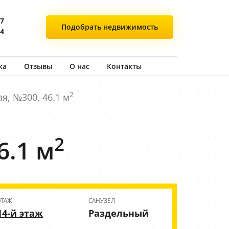
77
Подобрать
недвижимость
44
ка
Отзывы
О нас
Контакты
2
я, №300, 46.1 м
2
6.1 м
ЭТАЖ
CАНУЗЕЛ
14-й этаж
Раздельный