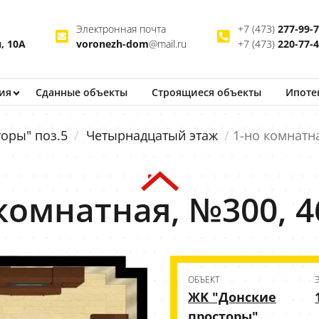
Электронная почта
+7 (473)
277-99-
, 10А
voronezh-dom
@mail.ru
+7 (473)
220-77-
ия
Сданные объекты
Строящиеся
объекты
Ипоте
оры" поз.5
Четырнадцатый этаж
1-но комнатна
комнатная, №300, 4
ОБЪЕКТ
ЖK "Донские
просторы"