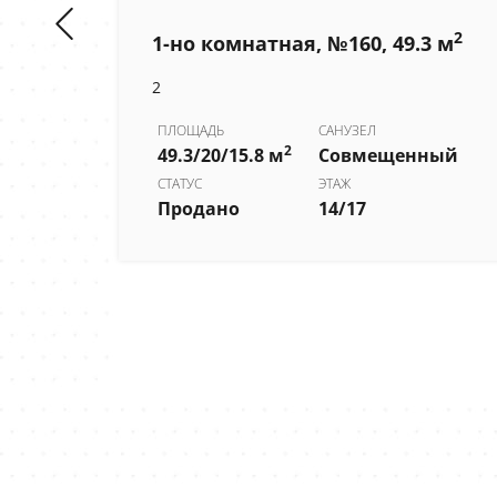
2
1-но комнатная, №160, 49.3 м
2
2
 м
ПЛОЩАДЬ
САНУЗЕЛ
2
49.3/20/15.8 м
Совмещенный
СТАТУС
ЭТАЖ
Продано
14/17
ный